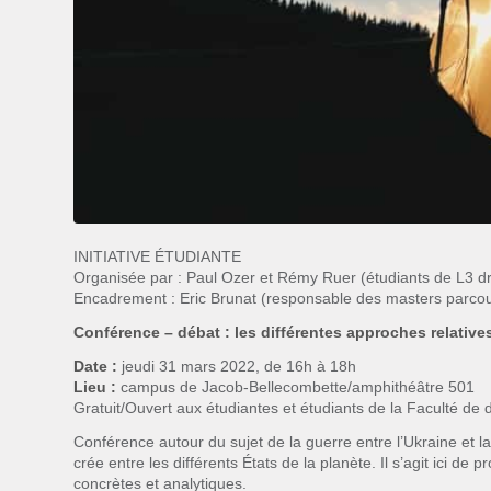
INITIATIVE ÉTUDIANTE
Organisée par :
Paul Ozer et Rémy Ruer (étudiants de L3 dro
Encadrement : Eric Brunat (responsable des masters parcou
Conférence – débat : les différentes approches relatives
Date :
jeudi 31 mars 2022, de 16h à 18h
Lieu :
campus de Jacob-Bellecombette/amphithéâtre 501
Gratuit/Ouvert aux étudiantes et étudiants de la Faculté de d
Conférence autour du sujet de la guerre entre l’Ukraine et l
crée entre les différents États de la planète. Il s’agit ici 
concrètes et analytiques.