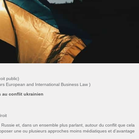
it public)
rs European and International Business Law )
 au conflit ukrainien
roit
a Russie et, dans un ensemble plus parlant, autour du conflit que cela
de proposer une ou plusieurs approches moins médiatiques et d’avantage