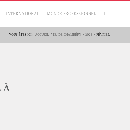
INTERNATIONAL
MONDE PROFESSIONNEL
VOUS ÊTES ICI :
ACCUEIL
/
IEJ DE CHAMBÉRY
/
2026
/
FÉVRIER
 À