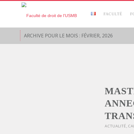
FACULTÉ
F
ARCHIVE POUR LE MOIS : FÉVRIER, 2026
MAST
ANNE
TRAN
ACTUALITÉ
,
CA