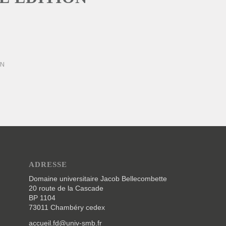
ON
ADRESSE
Domaine universitaire Jacob Bellecombette
20 route de la Cascade
BP 1104
73011 Chambéry cedex
accueil.fd@univ-smb.fr