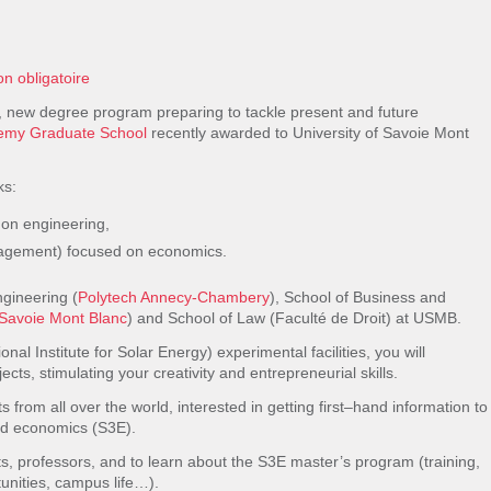
on obligatoire
new degree program preparing to tackle present and future
emy Graduate School
recently awarded to University of Savoie Mont
ks:
 on engineering,
gement) focused on economics.
ngineering (
Polytech Annecy-Chambery
), School of Business and
E Savoie Mont Blanc
) and School of Law (Faculté de Droit) at USMB.
l Institute for Solar Energy) experimental facilities, you will
ects, stimulating your creativity and entrepreneurial skills.
s f
rom
all
over
the
world,
interested
in
getting
first
–
hand
information
to
nd economics (S3E).
ts,
professors, and to learn about the S3E master’s program
(training,
unities, campus life…).