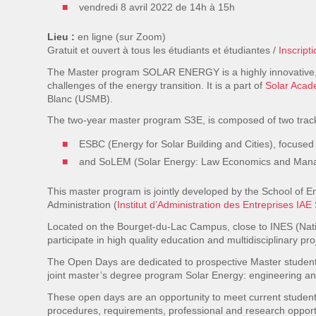
vendredi 8 avril 2022 de 14h à 15h
Lieu :
en ligne (sur Zoom)
Gratuit et ouvert à tous les étudiants et étudiantes /
Inscripti
The Master program SOLAR ENERGY is a highly innovative, 
challenges of the energy transition. It is a part of
Solar Acad
Blanc (USMB).
The two-year master program S3E, is composed of two trac
ESBC (Energy for Solar Building and Cities), focused
and SoLEM (Solar Energy: Law Economics and Mana
This master program is jointly developed by the School of E
Administration (
Institut d’Administration des Entreprises IA
Located on the Bourget-du-Lac Campus, close to INES (Nationa
participate in high quality education and multidisciplinary proj
The Open Day
s are
dedicated to prospective Master student
joint master’s degree program
Solar Energy:
engineering a
These open days are an opportunity to meet current stude
n
procedures, requirements, professional and research
opport