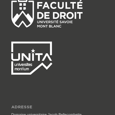
ADRESSE
Domaine universitaire Jacob Bellecombette