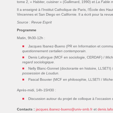
tome 2, « Habiter, cuisiner » (Gallimard, 1990) et
La Fable m
Il a enseigné à l’Institut Catholique de Paris, l’École des H
Vincennes et San Diego en Californie. Il a écrit pour la revu
Source : Revue Esprit
Programme
Matin, 9h30-12h :
Jacques Ibanez-Bueno (PR en Information et commun
questionnement certalien contemporain
.
Denis Laforgue (MCF en sociologie, CERDAF) /
Mich
regard sociologique
.
Nelly Blanc-Gonnet (doctorante en histoire, LLSETI) 
possession de Loudun.
Pascal Bouvier (MCF en philosophie, LLSETI /
Miche
Après-midi, 14h-15H30 :
Discussion autour du projet de colloque à l’occasion
Contacts :
jacques.ibanez-bueno@univ-smb.fr
et
denis.laf