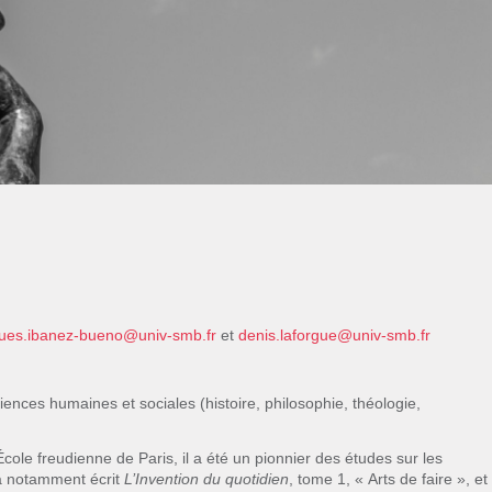
ques.ibanez-bueno@univ-smb.fr
et
denis.laforgue@univ-smb.fr
ciences humaines et sociales (histoire, philosophie, théologie,
le freudienne de Paris, il a été un pionnier des études sur les
l a notamment écrit
L’Invention du quotidien
, tome 1, « Arts de faire », et