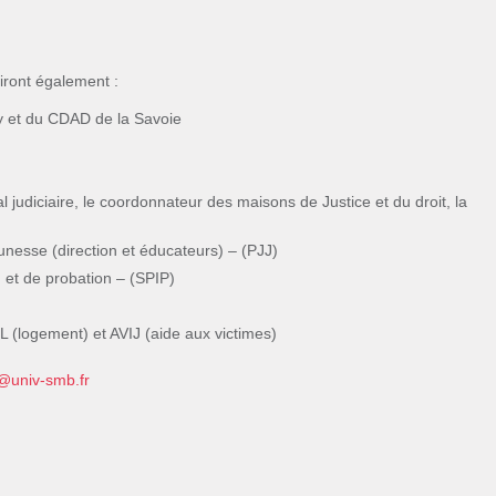
niront également :
y et du CDAD de la Savoie
l judiciaire, le coordonnateur des maisons de Justice et du droit, la
eunesse (direction et éducateurs) – (PJJ)
n et de probation – (SPIP)
L (logement) et AVIJ (aide aux victimes)
e@univ-smb.fr