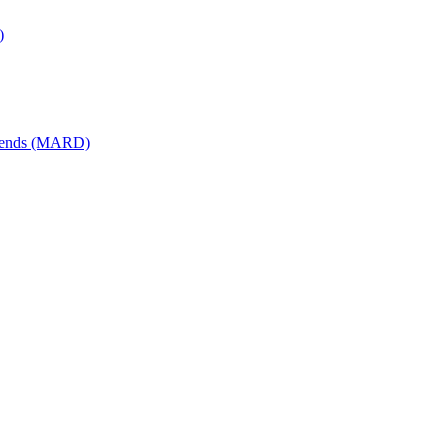
)
érends (MARD)