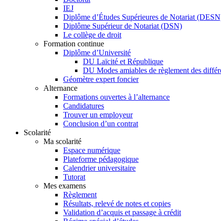
IEJ
Diplôme d’Études Supérieures de Notariat (DESN
Diplôme Supérieur de Notariat (DSN)
Le collège de droit
Formation continue
Diplôme d’Université
DU Laïcité et République
DU Modes amiables de règlement des diff
Géomètre expert foncier
Alternance
Formations ouvertes à l’alternance
Candidatures
Trouver un employeur
Conclusion d’un contrat
Scolarité
Ma scolarité
Espace numérique
Plateforme pédagogique
Calendrier universitaire
Tutorat
Mes examens
Règlement
Résultats, relevé de notes et copies
Validation d’acquis et passage à crédit