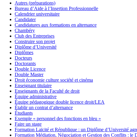
Autres (préparations)
Bureau d’Aide à l’Insertion Professionnelle
Calendrier universitaire
Candidater
Candidatures aux formations en alternance
Chambéry
Club des Entreprises
Construire son projet
Diplôme d’Université
Diplômes
Docteurs
Doctorants
Double Licence
Double Master
Droit économie culture société et cinéma
Enseignant titulaire
Enseignants de la Faculté de droit
Équipe administrative
Équipe pédagogique double licence droit/LEA
Établir un contrat d’alternance
Étudiants
Exemple « personnel des fonctions en bleu »
Faire un stage
Formation Laïcité et République : un Diplôme d’Université agréé
Formation Médiation, Négociation et Gestion des Conflits : 