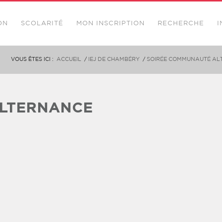
ON
SCOLARITÉ
MON INSCRIPTION
RECHERCHE
I
VOUS ÊTES ICI :
ACCUEIL
/
IEJ DE CHAMBÉRY
/
SOIRÉE COMMUNAUTÉ ALT
LTERNANCE