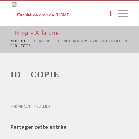
Blog - A la une
VOUS ÊTES ICI :
ACCUEIL
/
IEJ DE CHAMBÉRY
/
VINCENT RIVOLLIER
/
ID – COPIE
ID – COPIE
PAR
VINCENT RIVOLLIER
Partager cette entrée