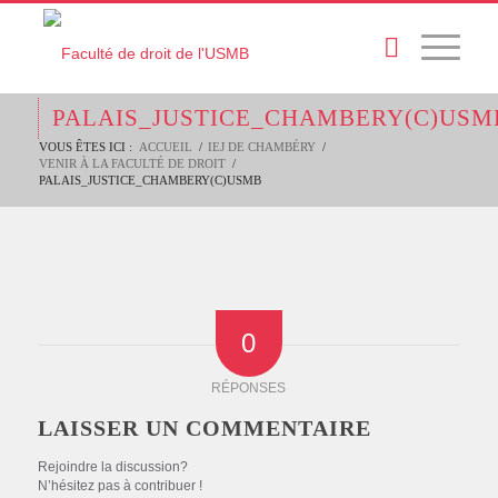
PALAIS_JUSTICE_CHAMBERY(C)USM
VOUS ÊTES ICI :
ACCUEIL
/
IEJ DE CHAMBÉRY
/
VENIR À LA FACULTÉ DE DROIT
/
PALAIS_JUSTICE_CHAMBERY(C)USMB
0
RÉPONSES
LAISSER UN COMMENTAIRE
Rejoindre la discussion?
N’hésitez pas à contribuer !