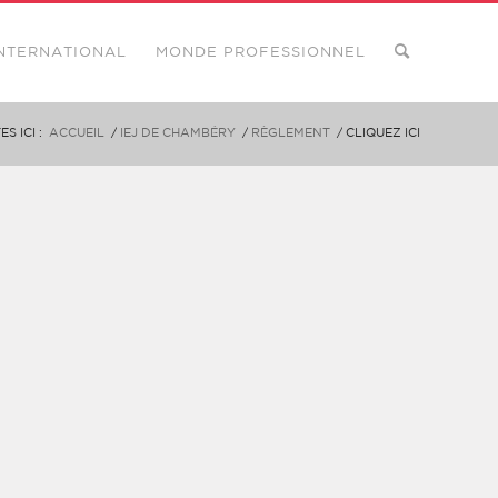
NTERNATIONAL
MONDE PROFESSIONNEL
S ICI :
ACCUEIL
/
IEJ DE CHAMBÉRY
/
RÈGLEMENT
/
CLIQUEZ ICI