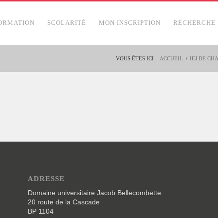
ORMATION
SCOLARITÉ
MON INSCRIPTION
RECHERCHE
VOUS ÊTES ICI :
ACCUEIL
/
IEJ DE C
ADRESSE
Domaine universitaire Jacob Bellecombette
20 route de la Cascade
BP 1104