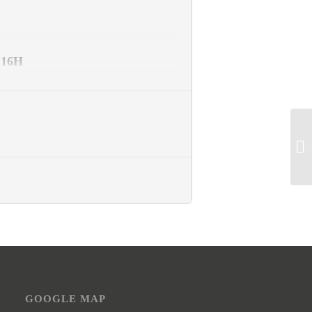
 16H
plan disponible
ici
)
pour les M1 DCE.
’Aide à l’Insertion Professionnelle) de
 le M2
GOOGLE MAP