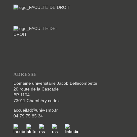
Activités de réseautage
;
Manifestations festives,
notamment l’organisation du
gala
de droit ;
Actions de soutien aux étudiants
,
notamment dans le cadre
de l’insertion professionnelle ;
Organisation d’un
procès fictif.
S’impliquer dans l’AJES, c’est une opportunité unique de
développer votre réseau, vos compétences
organisationnelles, et de donner un sens supplémentaire à
votre parcours universitaire. En vous engageant, vous pourrez
ADRESSE
également bénéficier, sous certaines conditions, de
la VEE
(Valorisation de l’Engagement Étudiant)
.
Domaine universitaire Jacob Bellecombette
20 route de la Cascade
Nous vous attendons nombreux
pour cette présentation, que
BP 1104
vous souhaitiez simplement en savoir plus ou envisagiez de
devenir un membre actif. Ensemble, vous pourrez contribuer
73011 Chambéry cedex
au dynamisme de la vie étudiante de notre faculté tout en vous
investissant dans des projets qui vous tiennent à cœur.
accueil.fd@univ-smb.fr
04 79 75 85 34
📅 Rejoignez-nous lundi 14 octobre à 11h30
en amphi
11000
. Léa Clair, actuelle présidente de l’Association des
Juristes et des Économistes de Savoie, vous expliquera