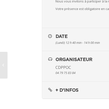
Nous vous invitons à participer à la
Votre présence est obligatoire en ca
DATE
(Lundi) 12 h 40 min - 14 h 00 min
ORGANISATEUR
Quand le ski de randonnée brouille
CDPPOC
les pistes
04 79 75 83 84
+ D'INFOS