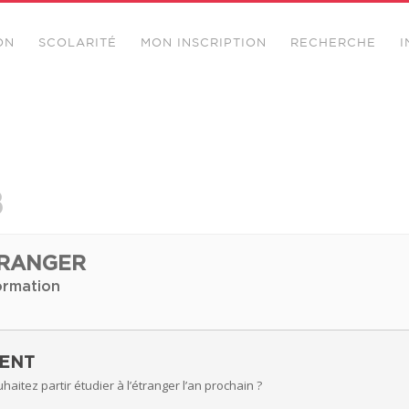
ON
SCOLARITÉ
MON INSCRIPTION
RECHERCHE
I
8
TRANGER
ormation
MENT
aitez partir étudier à l’étranger l’an prochain ?