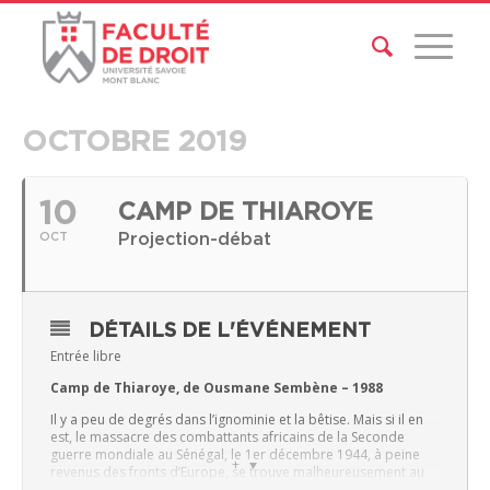
OCTOBRE 2019
10
CAMP DE THIAROYE
Projection-débat
OCT
DÉTAILS DE L'ÉVÉNEMENT
Entrée libre
Camp de Thiaroye, de Ousmane Sembène – 1988
Il y a peu de degrés dans l’ignominie et la bêtise. Mais si il en
est, le massacre des combattants africains de la Seconde
guerre mondiale au Sénégal, le 1er décembre 1944, à peine
+
revenus des fronts d’Europe, se trouve malheureusement au
sommet. Ce moment historique tragique, sans équivalent, très