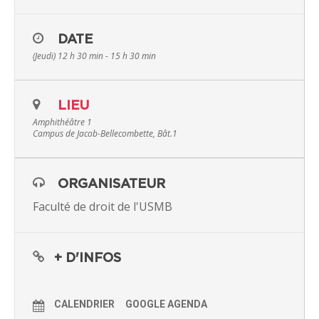
tardivement reconnu par l’État français, constitue aujourd’hui
encore un élément fondamental des relations culturelles
franco-sénégalaises.
DATE
Le film d’Ousmane Sembène, grand prix du jury de La Mostra
(Jeudi) 12 h 30 min - 15 h 30 min
de Venise à sa sortie, en est l’évocation historique précise et
sobre, en même temps qu’une œuvre cinématographique
profonde et poignante.
LIEU
Amphithéâtre 1
Campus de Jacob-Bellecombette, Bât.1
ORGANISATEUR
Faculté de droit de l'USMB
+ D'INFOS
CALENDRIER
GOOGLE AGENDA