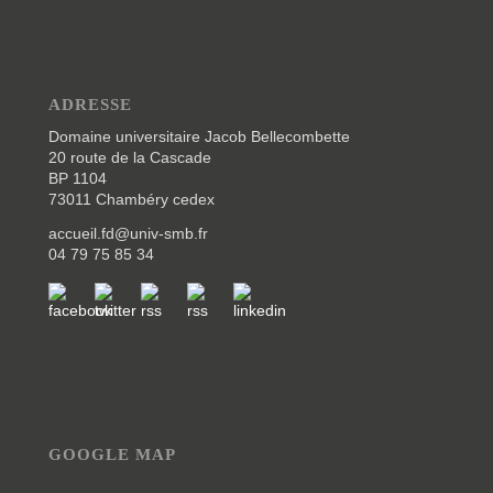
seront présents pour répondre aux questions des
étudiants.
mais aussi…
: une table-ronde de 11h à 12h autour de
l’IA et les métiers de demain, des pitchs d’entreprises, etc….
ADRESSE
Domaine universitaire Jacob Bellecombette
Retrouvez le programme d
étaillé >>
[ici]
20 route de la Cascade
Le jeudi 16 novembre, l’événement aura lieu à Annecy
BP 1104
73011 Chambéry cedex
accueil.fd@univ-smb.fr
04 79 75 85 34
GOOGLE MAP