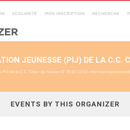
ON
SCOLARITÉ
MON INSCRIPTION
RECHERCHE
I
ZER
ION JEUNESSE (PIJ) DE LA C.C.
 PIJ de la C.C. Cœur de Savoie 07 76 02 13 51 informationjeunesse@
EVENTS BY THIS ORGANIZER