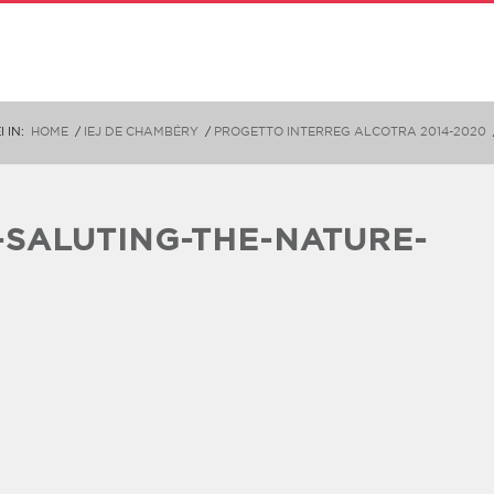
I IN:
HOME
/
IEJ DE CHAMBÉRY
/
PROGETTO INTERREG ALCOTRA 2014-2020
SALUTING-THE-NATURE-