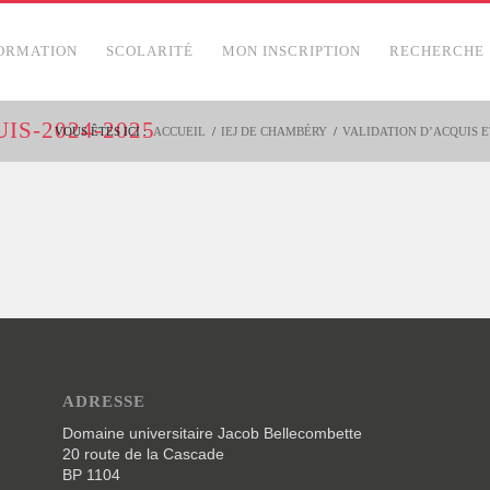
ORMATION
SCOLARITÉ
MON INSCRIPTION
RECHERCHE
S-2024-2025
VOUS ÊTES ICI :
ACCUEIL
/
IEJ DE CHAMBÉRY
/
VALIDATION D’ACQUIS E
ADRESSE
Domaine universitaire Jacob Bellecombette
20 route de la Cascade
BP 1104