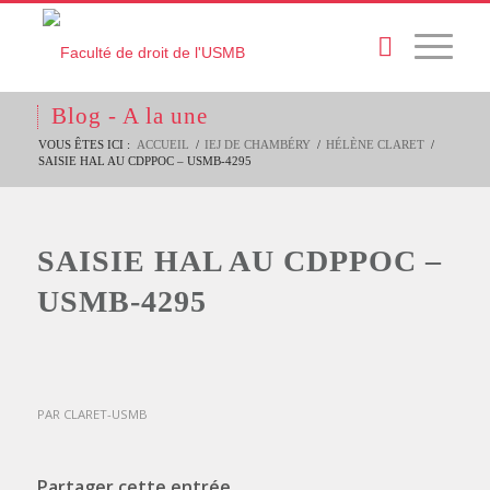
Blog - A la une
VOUS ÊTES ICI :
ACCUEIL
/
IEJ DE CHAMBÉRY
/
HÉLÈNE CLARET
/
SAISIE HAL AU CDPPOC – USMB-4295
SAISIE HAL AU CDPPOC –
USMB-4295
PAR
CLARET-USMB
Partager cette entrée