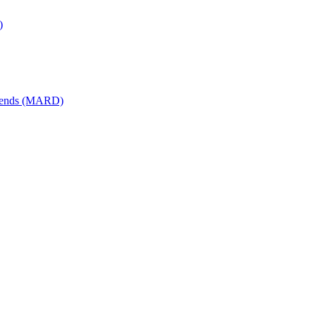
)
érends (MARD)