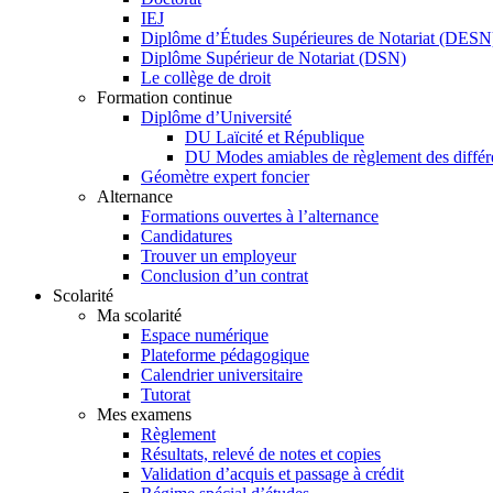
IEJ
Diplôme d’Études Supérieures de Notariat (DESN
Diplôme Supérieur de Notariat (DSN)
Le collège de droit
Formation continue
Diplôme d’Université
DU Laïcité et République
DU Modes amiables de règlement des diff
Géomètre expert foncier
Alternance
Formations ouvertes à l’alternance
Candidatures
Trouver un employeur
Conclusion d’un contrat
Scolarité
Ma scolarité
Espace numérique
Plateforme pédagogique
Calendrier universitaire
Tutorat
Mes examens
Règlement
Résultats, relevé de notes et copies
Validation d’acquis et passage à crédit