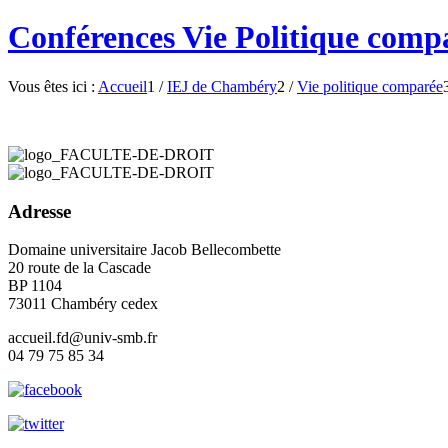
Conférences Vie Politique com
Vous êtes ici :
Accueil
1
/
IEJ de Chambéry
2
/
Vie politique comparée
Adresse
Domaine universitaire Jacob Bellecombette
20 route de la Cascade
BP 1104
73011 Chambéry cedex
accueil.fd@univ-smb.fr
04 79 75 85 34