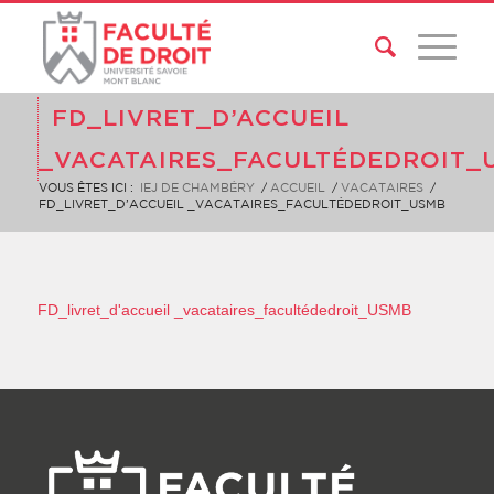
FD_LIVRET_D’ACCUEIL
_VACATAIRES_FACULTÉDEDROIT_
VOUS ÊTES ICI :
IEJ DE CHAMBÉRY
/
ACCUEIL
/
VACATAIRES
/
FD_LIVRET_D’ACCUEIL _VACATAIRES_FACULTÉDEDROIT_USMB
FD_livret_d'accueil _vacataires_facultédedroit_USMB