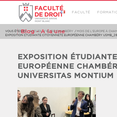
FACULTÉ
FORMATI
Blog - A la une
VOUS ÊTES ICI :
ACCUEIL
/
IEJ DE CHAMBÉRY
/
MOIS DE L’EUROPE À CHA
EXPOSITION ÉTUDIANTE CITOYENNETÉ EUROPÉENNE CHAMBÉRY USMB_2©U
EXPOSITION ÉTUDIANT
EUROPÉENNE CHAMBÉR
UNIVERSITAS MONTIUM