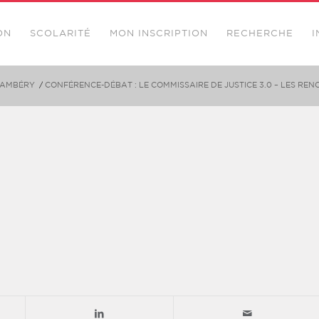
ON
SCOLARITÉ
MON INSCRIPTION
RECHERCHE
I
CHAMBÉRY
/
CONFÉRENCE-DÉBAT : LE COMMISSAIRE DE JUSTICE 3.0 – LES RE