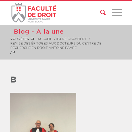
Blog - A la une
VOUS ÊTES ICI :
ACCUEIL
/
IEJ DE CHAMBÉRY
/
REMISE DES ÉPITOGES AUX DOCTEURS DU CENTRE DE
RECHERCHE EN DROIT ANTOINE FAVRE
/
B
B