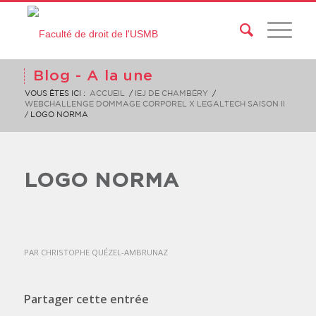
Blog - A la une
VOUS ÊTES ICI :
ACCUEIL
/
IEJ DE CHAMBÉRY
/
WEBCHALLENGE DOMMAGE CORPOREL X LEGALTECH SAISON II
/
LOGO NORMA
LOGO NORMA
PAR
CHRISTOPHE QUÉZEL-AMBRUNAZ
Partager cette entrée