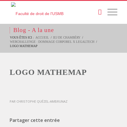
Blog - A la une
VOUS ÊTES ICI :
ACCUEIL
/
IEJ DE CHAMBÉRY
/
WEBCHALLENGE : DOMMAGE CORPOREL X LEGALTECH
/
LOGO MATHEMAP
LOGO MATHEMAP
PAR
CHRISTOPHE QUÉZEL-AMBRUNAZ
Partager cette entrée