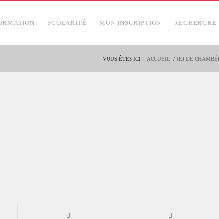
ORMATION
SCOLARITÉ
MON INSCRIPTION
RECHERCHE
VOUS ÊTES ICI :
ACCUEIL
/
IEJ DE CHAMBÉ