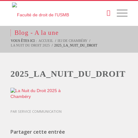
Blog - A la une
VOUS ÊTES ICI :
ACCUEIL
/
IEJ DE CHAMBÉRY
/
LA NUIT DU DROIT 2025
/
2025_LA_NUIT_DU_DROIT
2025_LA_NUIT_DU_DROIT
PAR
SERVICE COMMUNICATION
Partager cette entrée